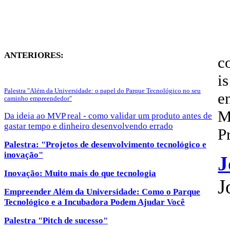
ANTERIORES:
c
is
Palestra "Além da Universidade: o papel do Parque Tecnológico no seu
e
caminho empreendedor"
M
Da ideia ao MVP real - como validar um produto antes de
gastar tempo e dinheiro desenvolvendo errado
P
Palestra: "Projetos de desenvolvimento tecnológico e
inovação"
J
Inovação: Muito mais do que tecnologia
J
Empreender Além da Universidade: Como o Parque
Tecnológico e a Incubadora Podem Ajudar Você
Palestra "Pitch de sucesso"