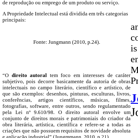
de reprodução ou emprego de um produto ou serviço.
A Propriedade Intelectual está dividida em três categorias
principais:
a
c
Fonte: Jungmann (2010, p.24).
is
e
M
“O
direito autoral
tem foco em interesses de caráter
P
subjetivo, pois decorre basicamente da autoria de obras
intelectuais no campo literário, científico e artístico, de
que são exemplos: desenhos, pinturas, esculturas, livros,
J
conferências, artigos científicos, músicas, filmes,
fotografias, software, entre outros, sendo regulamentado
J
pela Lei nº 9.610/98. O direito autoral envolve um
conjunto de direitos morais e patrimoniais do criador da
obra literária, artística, científica e refere-se a todas as
criações que não possuem requisitos de novidade absoluta
e aplicação industrial” (Jungmmann, 2010, p.21).