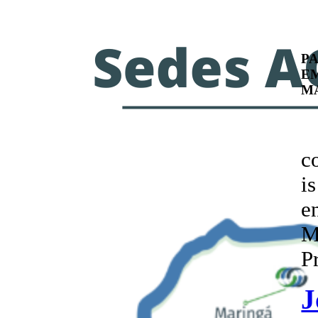
P
E
M
c
is
e
M
P
J