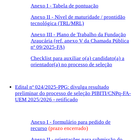
Anexo I - Tabela de pontuação
Anexo II - Nível de maturidade / prontidão
tecnológica (TRL/MRL)
Anexo III - Plano de Trabalho da Fundação
Araucária (ref. anexo V da Chamada Pública
nº 09/2025-FA)
Checklist para auxiliar o(a) candidato(a) a
orientador(a) no processo de seleção
Edital nº 024/2025-PPG: divulga resultado
preliminar do processo de seleção PIBITI/CNPq-FA-
UEM 2025/2026 - retificado
Anexo I - formulário para pedido de
recurso
(prazo encerrado)
Anexo II - orientações para submissão do