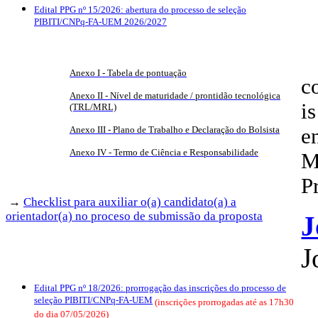
Edital PPG nº 15/2026: abertura do processo de seleção
PIBITI/CNPq-FA-UEM 2026/2027
Anexo I - Tabela de pontuação
c
Anexo II - Nível de maturidade / prontidão tecnológica
is
(TRL/MRL)
Anexo III - Plano de Trabalho e Declaração do Bolsista
e
Anexo IV - Termo de Ciência e Responsabilidade
M
P
→
Checklist para auxiliar o(a) candidato(a) a
orientador(a) no proceso de submissão da proposta
J
J
Edital PPG nº 18/2026: prorrogação das inscrições do processo de
seleção PIBITI/CNPq-FA-UEM
(inscrições prorrogadas até as 17h30
do dia 07/05/2026)